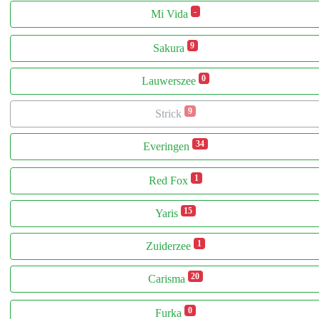
-
Mi Vida
9
Sakura
0
Lauwerszee
9
Strick
34
Everingen
1
Red Fox
15
Yaris
1
Zuiderzee
20
Carisma
0
Furka