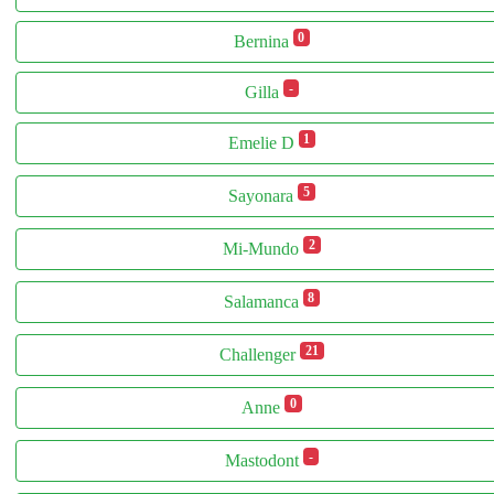
0
Bernina
-
Gilla
1
Emelie D
5
Sayonara
2
Mi-Mundo
8
Salamanca
21
Challenger
0
Anne
-
Mastodont