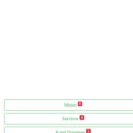
9
Mejuri
4
Survivor
5
Karel Doorman