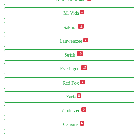
-
Mi Vida
11
Sakura
4
Lauwerszee
10
Strick
13
Everingen
4
Red Fox
8
Yaris
0
Zuiderzee
6
Carisma