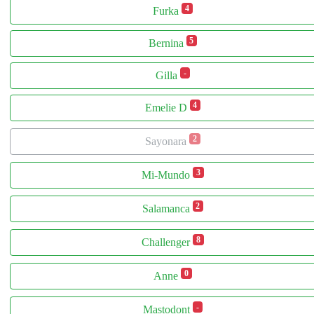
4
Furka
5
Bernina
-
Gilla
4
Emelie D
2
Sayonara
3
Mi-Mundo
2
Salamanca
8
Challenger
0
Anne
-
Mastodont