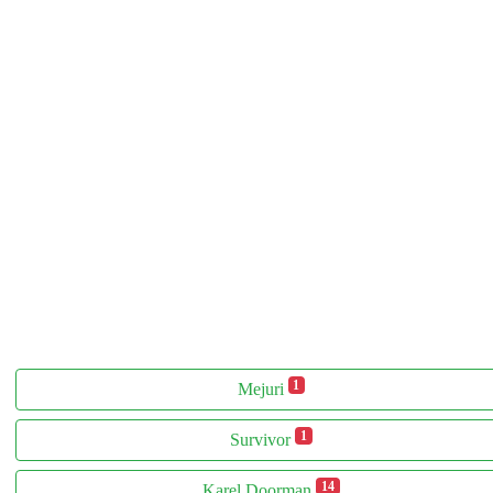
1
Mejuri
1
Survivor
14
Karel Doorman