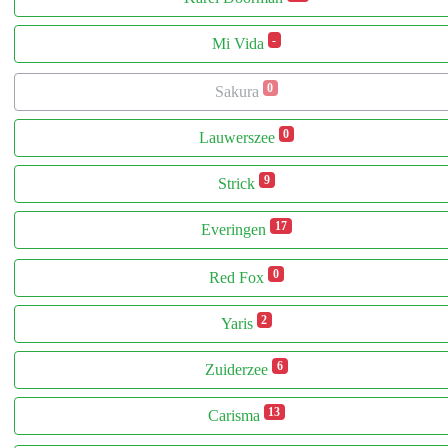
-
Mi Vida
0
Sakura
0
Lauwerszee
9
Strick
17
Everingen
0
Red Fox
2
Yaris
6
Zuiderzee
13
Carisma