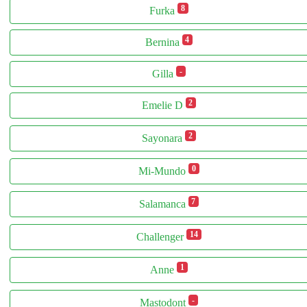
8
Furka
4
Bernina
-
Gilla
2
Emelie D
2
Sayonara
0
Mi-Mundo
7
Salamanca
14
Challenger
1
Anne
-
Mastodont