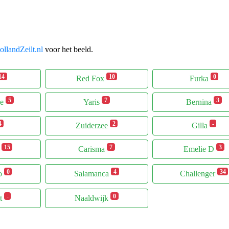
llandZeilt.nl
voor het beeld.
14
10
0
Red Fox
Furka
5
7
3
ee
Yaris
Bernina
4
2
-
Zuiderzee
Gilla
15
7
3
n
Carisma
Emelie D
0
4
34
o
Salamanca
Challenger
-
0
t
Naaldwijk