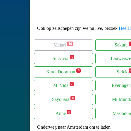
Ook op zeilschepen zijn we nu live, bezoek
HeelHo
16
Mejuri
Sakura
5
Survivor
Lauwersz
9
Karel Doorman
Strick
-
Mi Vida
Everinge
0
Sayonara
Mi-Mund
0
Anne
Mastodon
Onderweg naar Amsterdam om te laden