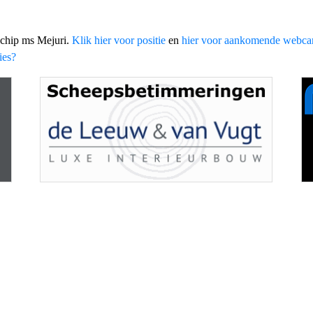
schip ms Mejuri.
Klik hier voor positie
en
hier voor aankomende webc
ies?