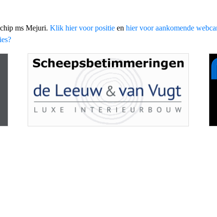
schip ms Mejuri.
Klik hier voor positie
en
hier voor aankomende webc
ies?