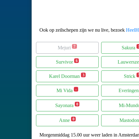
Ook op zeilschepen zijn we nu live, bezoek
HeelHo
7
Mejuri
Sakura
6
Survivor
Lauwersz
3
Karel Doorman
Strick
-
Mi Vida
Everinge
0
Sayonara
Mi-Mund
0
Anne
Mastodon
Morgenmiddag 15.00 uur weer laden in Amsterda