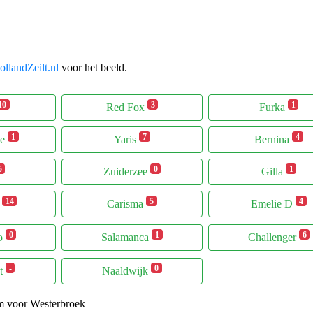
llandZeilt.nl
voor het beeld.
10
3
1
Red Fox
Furka
1
7
4
ee
Yaris
Bernina
5
0
1
Zuiderzee
Gilla
14
5
4
n
Carisma
Emelie D
0
1
6
o
Salamanca
Challenger
-
0
t
Naaldwijk
m voor Westerbroek