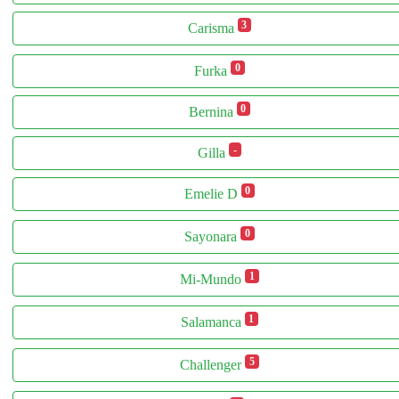
3
Carisma
0
Furka
0
Bernina
-
Gilla
0
Emelie D
0
Sayonara
1
Mi-Mundo
1
Salamanca
5
Challenger