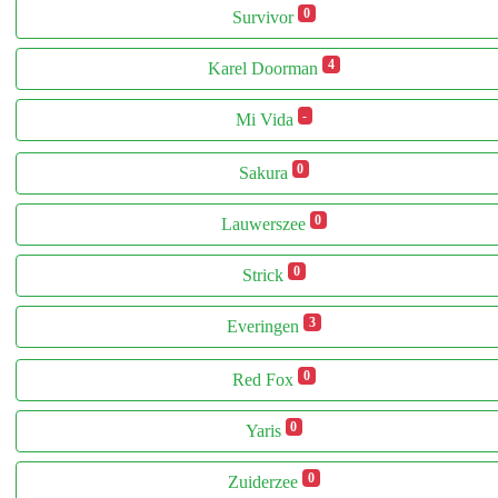
0
Survivor
4
Karel Doorman
-
Mi Vida
0
Sakura
0
Lauwerszee
0
Strick
3
Everingen
0
Red Fox
0
Yaris
0
Zuiderzee