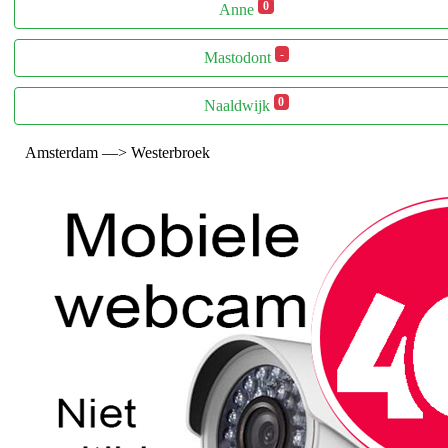
0
Anne
-
Mastodont
0
Naaldwijk
Amsterdam —> Westerbroek