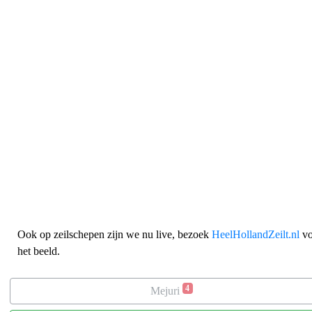
Ook op zeilschepen zijn we nu live, bezoek
HeelHollandZeilt.nl
vo
het beeld.
4
Mejuri